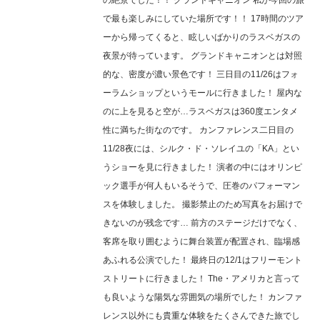
の絶景でした！！ グランドキャニオン 私が今回の旅
で最も楽しみにしていた場所です！！ 17時間のツア
ーから帰ってくると、眩しいばかりのラスベガスの
夜景が待っています。 グランドキャニオンとは対照
的な、密度が濃い景色です！ 三日目の11/26はフォ
ーラムショップというモールに行きました！ 屋内な
のに上を見ると空が…ラスベガスは360度エンタメ
性に満ちた街なのです。 カンファレンス二日目の
11/28夜には、シルク・ド・ソレイユの「KA」とい
うショーを見に行きました！ 演者の中にはオリンピ
ック選手が何人もいるそうで、圧巻のパフォーマン
スを体験しました。 撮影禁止のため写真をお届けで
きないのが残念です… 前方のステージだけでなく、
客席を取り囲むように舞台装置が配置され、臨場感
あふれる公演でした！ 最終日の12/1はフリーモント
ストリートに行きました！ The・アメリカと言って
も良いような陽気な雰囲気の場所でした！ カンファ
レンス以外にも貴重な体験をたくさんできた旅でし