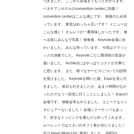
つきました。 ここから会場までもっとかかります。
ベネチアンホテルのconvention centerに到着！
convention centerはこんな感じです。 朝食のため待
っています。 食堂はめっちゃ広いです！ メニューは
こんな感じ！ オムレツが一番美味しかったです。 食
べる前にみんなで写真！ 朝食後、Keynote会場に向
かいました。 みんな待っています。 今回はクラッシ
ックの演奏でした。 Keynoteごとに開演前の音楽が
違いました。 Archtectにはやっぱりコストが大事だ
と思います。 また、様々なサービスについての説明
を受けました。 Keynoteを聞いた後、Expoを見に行
きました。 前日も行きましたが、あまり時間がなか
ったのでもう一回見に行くことにしました！ Expoの
会場です。 体験会等もやりました。 ユニークなイン
タビュアーもいました！ 会場にドーナッツもあっ
て、好きなトッピングを選んだら作ってくれます。
ルーレットではスタバのギフト券が当たりました！
次はJapan Wrap-Upに参加しました。 AWSの