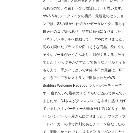
と、、、 1時間半と試せる内容も限られていたこと
もあるので、今後もう少し検証しようと思います。
AWS S3にデータレイクの構築・最適化のセッショ
ンでは、S3の細かい仕組みやデータレイクに限らず
最適化のコツ等もあり、非常に勉強になりました！
ベネチアンホテルへ移動して、Expoに寄りました。
初めて聞いたブランドや面白そうな商品、役に立ち
そうなツールがたくさんあり、目がくるくるしそう
でした！ バッジをかざすだけで色々なノベルティも
もらえて、手がいっぱいです笑 本日の最後は、TAO
というアジア系レストランで開催されたAWS
Builders Welcome Receptionというパーティーで
す！ 疲れていて最初の30分ぐらいは座って休んでい
ましたが、DJさんがダンスフロアを非常に盛り上げ
ていました！ パーティーの軽食だけでは足りず、帰
りにハンバーガー屋さんに寄りました。 ファストフ
ードバーガーの中で評判のあるチェーン店だったの
で、美味しかったです。 ありがとうございました！