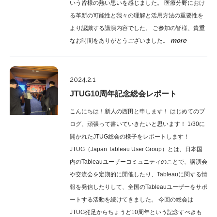
いう皆様の熱い思いを感じました。 医療分野におけ
る革新の可能性と我々の理解と活用方法の重要性を
より認識する講演内容でした。 ご参加の皆様、貴重
more
なお時間をありがとうございました。
Report
2024.2.1
JTUG10周年記念総会レポート
こんにちは！新人の西田と申します！ はじめてのブ
ログ、頑張って書いていきたいと思います！ 1/30に
開かれたJTUG総会の様子をレポートします！
JTUG（Japan Tableau User Group）とは、日本国
内のTableauユーザーコミュニティのことで、講演会
や交流会を定期的に開催したり、Tableauに関する情
報を発信したりして、全国のTableauユーザーをサポ
ートする活動を続けてきました。 今回の総会は
JTUG発足からちょうど10周年という記念すべきも