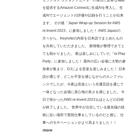
セッション コンタクトセンターの運営に必要な機能
を提供するAmazon Connectに生成AIを導入し、生
成AIでエージェントの評価や記録を行うことが出来
ます。 その後「Japan Wrap-up Session for AWS
re:Invent 2023」に参加しました！ AWS Japanの
方々から、Keynoteの内容を日本語でまとめたもの
を共有していただきました。 新情報が整理できてと
ても助かりました。 夜は楽しみにしていた「re:Play
Party」に参加しました！ 屋外の広い会場に大勢の参
加者が集まり、DJによる音楽を楽しみました！ 日本
語が通じず、どこか不安を感じながらのカンファレ
ンスでしたが、今夜は音楽という共通言語を通じて
一体となった会場に居心地の良さを感じました。 今
日で長かったAWS re:Invent 2023もほとんどの日程
が終了しました。 世界中が注目している最先端の技
術に近い場所で普段仕事をしているのだと感じ、仕
事へのモチベーションがより高まりました！！
more