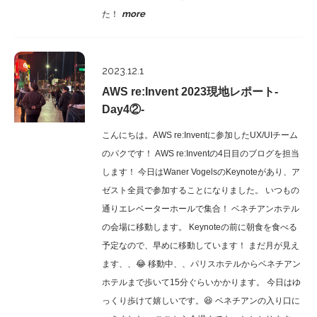
more
た！
Report
2023.12.1
AWS re:Invent 2023現地レポート-
Day4②-
こんにちは。AWS re:Inventに参加したUX/UIチーム
のパクです！ AWS re:Inventの4日目のブログを担当
します！ 今日はWaner VogelsのKeynoteがあり、ア
ゼスト全員で参加することになりました。 いつもの
通りエレベーターホールで集合！ ベネチアンホテル
の会場に移動します。 Keynoteの前に朝食を食べる
予定なので、早めに移動しています！ まだ月が見え
ます、、😂 移動中、、パリスホテルからベネチアン
ホテルまで歩いて15分ぐらいかかります。 今日はゆ
っくり歩けて嬉しいです。😆 ベネチアンの入り口に