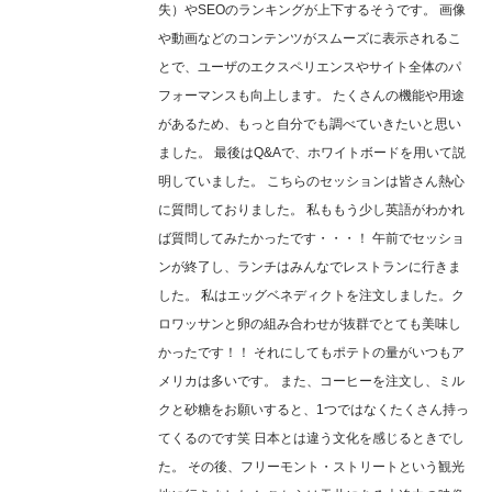
失）やSEOのランキングが上下するそうです。 画像
や動画などのコンテンツがスムーズに表示されるこ
とで、ユーザのエクスペリエンスやサイト全体のパ
フォーマンスも向上します。 たくさんの機能や用途
があるため、もっと自分でも調べていきたいと思い
ました。 最後はQ&Aで、ホワイトボードを用いて説
明していました。 こちらのセッションは皆さん熱心
に質問しておりました。 私ももう少し英語がわかれ
ば質問してみたかったです・・・！ 午前でセッショ
ンが終了し、ランチはみんなでレストランに行きま
した。 私はエッグベネディクトを注文しました。ク
ロワッサンと卵の組み合わせが抜群でとても美味し
かったです！！ それにしてもポテトの量がいつもア
メリカは多いです。 また、コーヒーを注文し、ミル
クと砂糖をお願いすると、1つではなくたくさん持っ
てくるのです笑 日本とは違う文化を感じるときでし
た。 その後、フリーモント・ストリートという観光