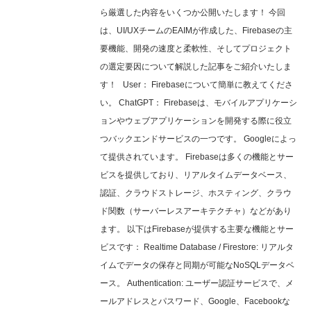
ら厳選した内容をいくつか公開いたします！ 今回
は、UI/UXチームのEAIMが作成した、Firebaseの主
要機能、開発の速度と柔軟性、そしてプロジェクト
の選定要因について解説した記事をご紹介いたしま
す！ User： Firebaseについて簡単に教えてくださ
い。 ChatGPT： Firebaseは、モバイルアプリケーシ
ョンやウェブアプリケーションを開発する際に役立
つバックエンドサービスの一つです。 Googleによっ
て提供されています。 Firebaseは多くの機能とサー
ビスを提供しており、リアルタイムデータベース、
認証、クラウドストレージ、ホスティング、クラウ
ド関数（サーバーレスアーキテクチャ）などがあり
ます。 以下はFirebaseが提供する主要な機能とサー
ビスです： Realtime Database / Firestore: リアルタ
イムでデータの保存と同期が可能なNoSQLデータベ
ース。 Authentication: ユーザー認証サービスで、メ
ールアドレスとパスワード、Google、Facebookな