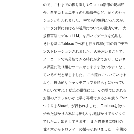
ので、これまでの振り返りやTableau活用の現場紹
介、自主コミュニティの活動報告など、多くのセッ
ションが行われました。 中でも印象的だったのが、
データ分析におけるAI活用についての講演です。 大
規模言語モデル（LLM）を用いてデータを処理し、
それを基にTableauで分析を行う過程が目の前でデモ
ンストレーションされました。 AIを用いることで、
ノーコードでも分析できる時代が来ており、ビジネ
ス課題に取り組むツールがますます使いやすくなっ
ているのだと感じました。 この流れについていける
よう、技術的なキャッチアップを怠らずにやってい
きたいですね！ 総会の最後には、その場で出される
お題のグラフをいかに早く再現できるかを競う「Viz
つくりまShow!」が行われました。 Tableauを使い
始めたばかりの私には難しいお題ばかりでタジタジ
でした…。出直してきます！ また優勝者に弊社の
佐々木からトロフィーの授与がありました！ 今回の