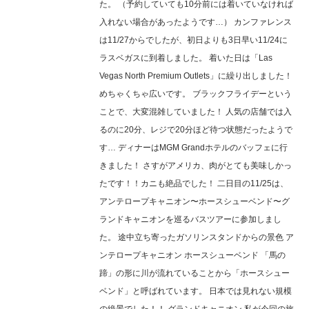
た。 （予約していても10分前には着いていなければ
入れない場合があったようです…） カンファレンス
は11/27からでしたが、初日よりも3日早い11/24に
ラスベガスに到着しました。 着いた日は「Las
Vegas North Premium Outlets」に繰り出しました！
めちゃくちゃ広いです。 ブラックフライデーという
ことで、大変混雑していました！ 人気の店舗では入
るのに20分、レジで20分ほど待つ状態だったようで
す… ディナーはMGM Grandホテルのバッフェに行
きました！ さすがアメリカ、肉がとても美味しかっ
たです！！カニも絶品でした！ 二日目の11/25は、
アンテロープキャニオン〜ホースシューベンド〜グ
ランドキャニオンを巡るバスツアーに参加しまし
た。 途中立ち寄ったガソリンスタンドからの景色 ア
ンテロープキャニオン ホースシューベンド 「馬の
蹄」の形に川が流れていることから「ホースシュー
ベンド」と呼ばれています。 日本では見れない規模