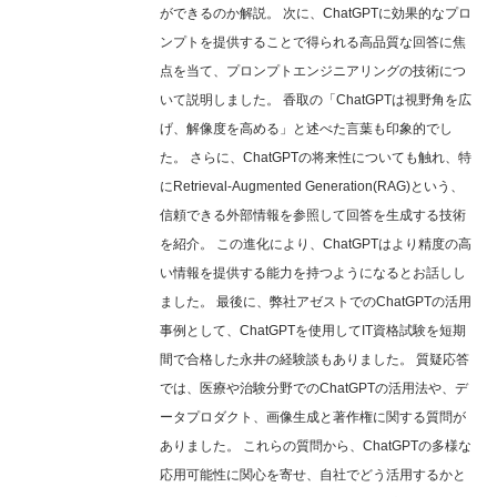
ができるのか解説。 次に、ChatGPTに効果的なプロ
ンプトを提供することで得られる高品質な回答に焦
点を当て、プロンプトエンジニアリングの技術につ
いて説明しました。 香取の「ChatGPTは視野角を広
げ、解像度を高める」と述べた言葉も印象的でし
た。 さらに、ChatGPTの将来性についても触れ、特
にRetrieval-Augmented Generation(RAG)という、
信頼できる外部情報を参照して回答を生成する技術
を紹介。 この進化により、ChatGPTはより精度の高
い情報を提供する能力を持つようになるとお話しし
ました。 最後に、弊社アゼストでのChatGPTの活用
事例として、ChatGPTを使用してIT資格試験を短期
間で合格した永井の経験談もありました。 質疑応答
では、医療や治験分野でのChatGPTの活用法や、デ
ータプロダクト、画像生成と著作権に関する質問が
ありました。 これらの質問から、ChatGPTの多様な
応用可能性に関心を寄せ、自社でどう活用するかと