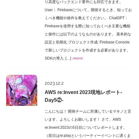
り高度なバックエンド要件にも対応できます。
User： Firebaseについて、開発するとき、知ってお
くべき機能や操作を教えてください。 ChatGPT：
Firebaseを使用する際に知っておくべき主要な機能
と操作には以下のようなものがあります。 基本的な
設定と初期化 プロジェクト作成: Firebase Console
で新しいプロジェクトを作成する必要があります。
more
SDKの導入: […]
Report
2023.12.2
AWS re:Invent 2023現地レポート-
Day5②-
こんにちは！ 開発チームに所属しているマキノと言
います、よろしくお願いします！ さて、AWS
re:Invent 2023の5日目についてレポートします。
（前日はre:playというパーティーイベントに遅くま