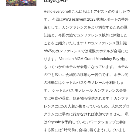
Day5①+α-
Hello everyone!! こんにちは！アゼストのやましたで
す。 今回はAWS re:Invent 2023現地レポートの番外
編として、カンファレンスをより満喫するための豆
知識と、今回の旅でカンファレンス以外に体験した
ことをご紹介いたします！ □カンファレンス豆知識
AWSのカンファレンスでは複数のホテルが会場にな
ります。 Venetian MGM Grand Mandalay Bay 他に
もいくつかのホテルが会場になっています。 ホテル
の中も広い…会場間の移動も一苦労です。 ホテル間
の移動にはシャトルバスやモノレールを利用しま
す。 シャトルバス モノレール カンファレンス会場
では朝食や昼食、飲み物も提供されます！ カンファ
レンスには5万人超が集まっているため、人気のプロ
グラムには早めに行かなければ参加できません。 私
はKeynoteや予約していないワークショップに参加
する際には1時間前に会場に着くようにしていまし