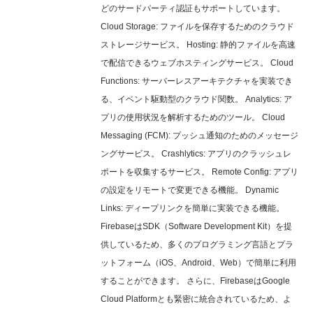
どのサードパーティ認証もサポートしています。
Cloud Storage: ファイルを保存するためのクラウド
ストレージサービス。 Hosting: 静的ファイルを高速
で配信できるウェブホスティングサービス。 Cloud
Functions: サーバーレスアーキテクチャを実装でき
る、イベント駆動型のクラウド関数。 Analytics: ア
プリの使用状況を解析するためのツール。 Cloud
Messaging (FCM): プッシュ通知のためのメッセージ
ングサービス。 Crashlytics: アプリのクラッシュレ
ポートを収集するサービス。 Remote Config: アプリ
の設定をリモートで変更できる機能。 Dynamic
Links: ディープリンクを簡単に実装できる機能。
FirebaseはSDK（Software Development Kit）を提
供しているため、多くのプログラミング言語とプラ
ットフォーム（iOS、Android、Web）で簡単に利用
することができます。 さらに、FirebaseはGoogle
Cloud Platformとも緊密に統合されているため、よ