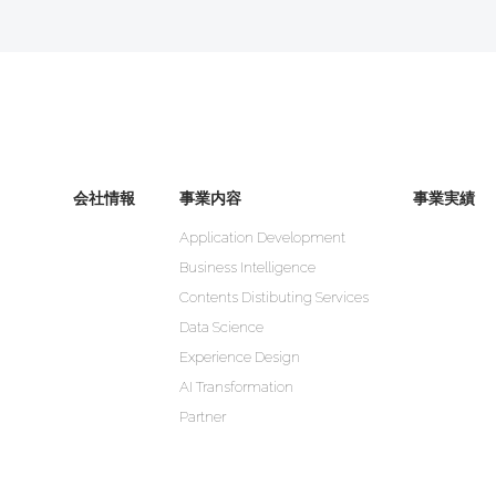
会社情報
事業内容
事業実績
Application Development
Business Intelligence
Contents Distibuting Services
Data Science
Experience Design
AI Transformation
Partner