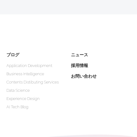
ブログ
ニュース
採用情報
Application Development
Business Intelligence
お問い合わせ
Contents Distibuting Services
Data Science
Experience Design
AI Tech Blog