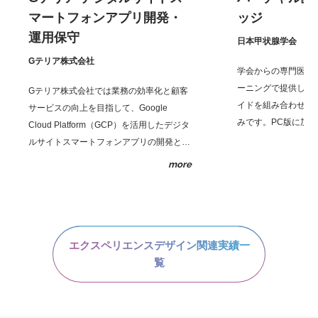
マートフォンアプリ開発・
ッジ
運用保守
日本甲状腺学会
Gテリア株式会社
学会からの専門医認定
ーニングで提供して
Gテリア株式会社では業務の効率化と顧客
イドを組み合わせた
サービスの向上を目指して、Google
みです。PC版に加えて、
Cloud Platform（GCP）を活用したデジタ
もご提供しています
ルサイトスマートフォンアプリの開発と運
用保守を実施しています。弊社はGoogle
more
Cloud Platform（GCP）のサービス群を活
用し、、Firebase Hostingを中心に、
FirestoreやCloud Storage、Firebase
Functions、Firebase Cloud
Messaging（FCM）などのGCPサービス
エクスペリエンスデザイン関連実績一
を統合し、効率的なデータ管理とリアルタ
覧
イムな顧客対応を実現しました。また、
Google AnalyticsやBigQueryを活用したデ
ータ分析基盤を構築し、ビジネスの改善に