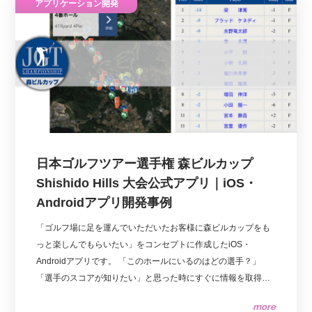
アプリケーション開発
しています。
日本ゴルフツアー選手権 森ビルカップ
Shishido Hills 大会公式アプリ｜iOS・
Androidアプリ開発事例
「ゴルフ場に足を運んでいただいたお客様に森ビルカップをも
っと楽しんでもらいたい」をコンセプトに作成したiOS・
Androidアプリです。 「このホールにいるのはどの選手？」
「選手のスコアが知りたい」と思った時にすぐに情報を取得す
ることができます。 スーパープレーが生まれた時は速報メッセ
more
ージが表示されます。迫力のライブ映像を視聴(ゴルフ場内限