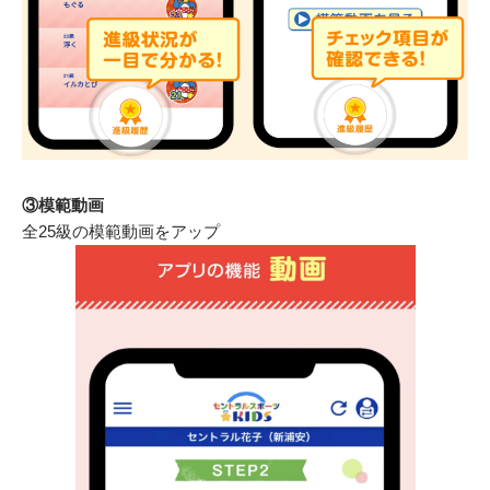
③模範動画
全25級の模範動画をアップ