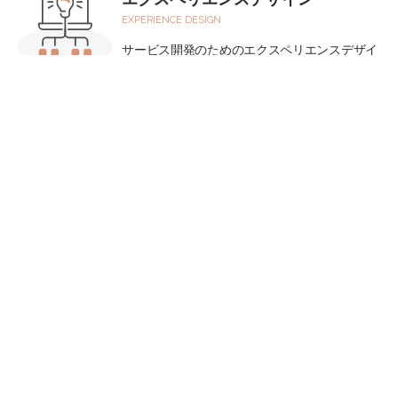
EXPERIENCE DESIGN
サービス開発のためのエクスペリエンスデザイ
ン・ビジネス開発のためのプロトタイプデザイ
ン
more
AX
AI TRANSFORMATION
AI（人工知能）をビジネスの中核に据え、業務
プロセスやビジネスモデル、組織文化を根本か
ら変革する取り組みを支援いたします
more