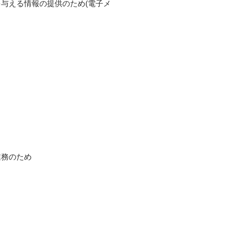
与える情報の提供のため(電子メ
業務のため
。