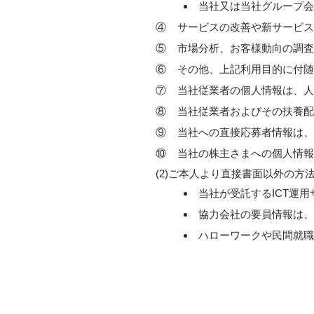
当社又は当社グループ会
④
サービスの改善や新サービス
⑤
市場分析、お客様動向の調査
⑥
その他、上記利用目的に付随
⑦
当社従業者の個人情報は、人
⑧
当社従業者およびその扶養配
⑨
当社への直接応募者情報は、
⑩
当社の株主さまへの個人情報
(2)ご本人より直接書面以外の
当社が受託するICT運
協力会社の要員情報は、
ハローワークや民間就職