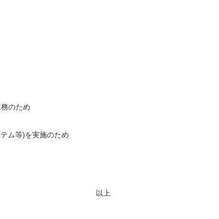
業務のため
テム等)を実施のため
以上