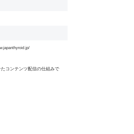
月
w.japanthyroid.jp/
せたコンテンツ配信の仕組みで