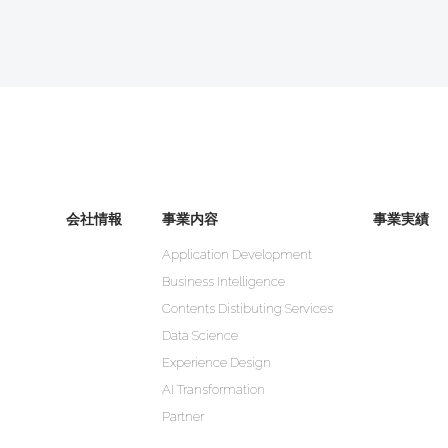
会社情報
事業内容
事業実績
Application Development
Business Intelligence
Contents Distibuting Services
Data Science
Experience Design
AI Transformation
Partner