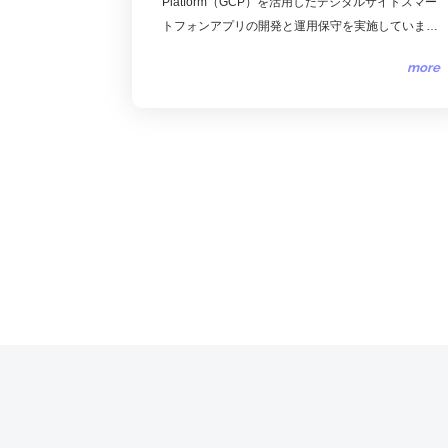
Platform（GCP）を活用したデジタルサイトスマー
トフォンアプリの開発と運用保守を実施していま
す。弊社はGoogle Cloud Platform（GCP）のサー
more
ビス群を活用し、、Firebase Hostingを中心に、
FirestoreやCloud Storage、Firebase Functions、
Firebase Cloud Messaging（FCM）などのGCPサ
ービスを統合し、効率的なデータ管理とリアルタイ
ムな顧客対応を実現しました。また、Google
AnalyticsやBigQueryを活用したデータ分析基盤を
構築し、ビジネスの改善に役立てています。