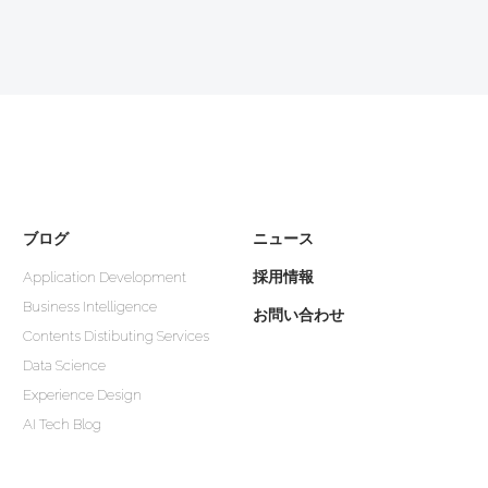
ブログ
ニュース
採用情報
Application Development
Business Intelligence
お問い合わせ
Contents Distibuting Services
Data Science
Experience Design
AI Tech Blog