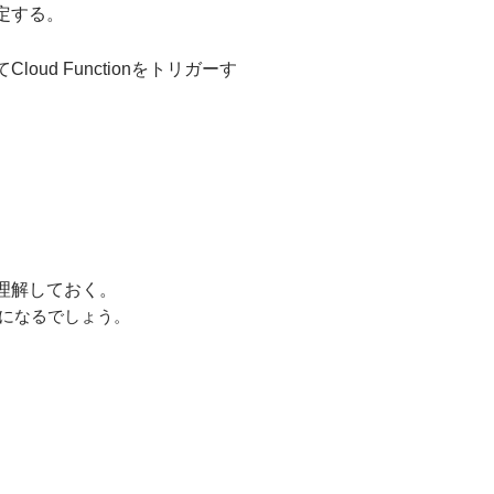
定する。
d Functionをトリガーす
理解しておく。
ズになるでしょう。