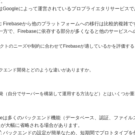
す。
ebaseはGoogleによって運営されているプロプライエタリサー
性
: Firebaseから他のプラットフォームへの移行は比較的複雑で
な一方で、Firebaseに依存する部分が多くなると他のサービ
トのニーズや制約に合わせてFirebaseが適しているかを評価す
のバックエンド開発とどのような違いがありますか。
ンド開発（自分でサーバーを構築して運用する方法など）とはいくつか
rebaseは多くのバックエンド機能（データベース、認証、ファ
発が大幅に省略される場合があります。
グ
: バックエンドの設定が簡単なため、短期間でプロトタイプを