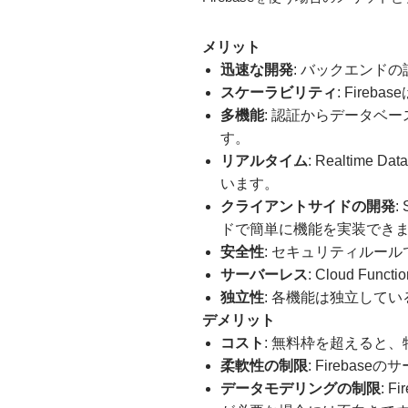
メリット
迅速な開発
: バックエンド
スケーラビリティ
: Fireb
多機能
: 認証からデータベ
す。
リアルタイム
: Realti
います。
クライアントサイドの開発
:
ドで簡単に機能を実装でき
安全性
: セキュリティルー
サーバーレス
: Cloud 
独立性
: 各機能は独立して
デメリット
コスト
: 無料枠を超えると
柔軟性の制限
: Fireb
データモデリングの制限
: 