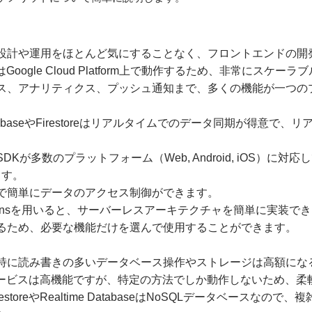
の設計や運用をほとんど気にすることなく、フロントエンドの開
aseはGoogle Cloud Platform上で動作するため、非常にスケー
ース、アナリティクス、プッシュ通知まで、多くの機能が一つ
me DatabaseやFirestoreはリアルタイムでのデータ同期が得
 SDKが多数のプラットフォーム（Web, Android, iOS）
ます。
ルで簡単にデータのアクセス制御ができます。
Functionsを用いると、サーバーレスアーキテクチャを簡単に実装で
いるため、必要な機能だけを選んで使用することができます。
、特に読み書きの多いデータベース操作やストレージは高額にな
aseのサービスは高機能ですが、特定の方法でしか動作しないため、
FirestoreやRealtime DatabaseはNoSQLデータベース