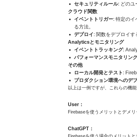
セキュリティルール
: どの
クラウド関数
イベントトリガー
: 特定の
る方法。
デプロイ
: 関数をデプロイ
Analyticsとモニタリング
イベントトラッキング
: A
パフォーマンスモニタリン
その他
ローカル開発とテスト
: Fi
プロダクション環境へのデ
以上は一例ですが、これらの機能と
User：
Firebaseを使うメリットとデ
ChatGPT：
Firebaseを使う場合のメリ