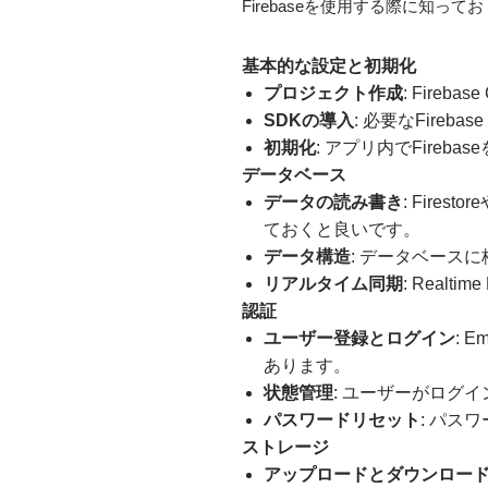
Firebaseを使用する際に知
基本的な設定と初期化
プロジェクト作成
: Fire
SDKの導入
: 必要なFireb
初期化
: アプリ内でFireb
データベース
データの読み書き
: Fire
ておくと良いです。
データ構造
: データベース
リアルタイム同期
: Real
認証
ユーザー登録とログイン
: 
あります。
状態管理
: ユーザーがログ
パスワードリセット
: パス
ストレージ
アップロードとダウンロー