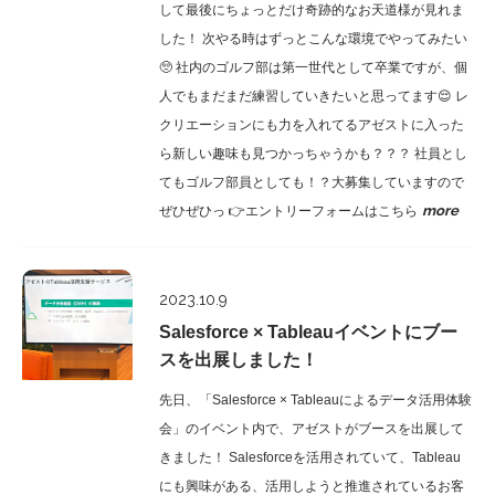
して最後にちょっとだけ奇跡的なお天道様が見れま
した！ 次やる時はずっとこんな環境でやってみたい
🥺 社内のゴルフ部は第一世代として卒業ですが、個
人でもまだまだ練習していきたいと思ってます😌 レ
クリエーションにも力を入れてるアゼストに入った
ら新しい趣味も見つかっちゃうかも？？？ 社員とし
てもゴルフ部員としても！？大募集していますので
more
ぜひぜひっ 👉エントリーフォームはこちら
Report
2023.10.9
Salesforce × Tableauイベントにブー
スを出展しました！
先日、「Salesforce × Tableauによるデータ活用体験
会」のイベント内で、アゼストがブースを出展して
きました！ Salesforceを活用されていて、Tableau
にも興味がある、活用しようと推進されているお客