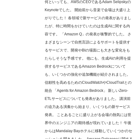
何といっても、AWSのCEOであるAdam Selipskyの
Keynoteでした。 開始前から音楽で会場は大盛り上
がりでした！ 各領域で新サービスの発表がありまし
たが、特に時間をかけていたのは生成AIに関する内
容です。 「Amazon Q」の発表が衝撃的でした。 さ
まざまなシーンで自然言語によるサポートを提供す
るサービスで、開発やBIの場面にも大きな変化をも
たらしそうな予感です。 他にも、生成AIの利用を提
供するサービスであるAmazon Bedrockについて
も、いくつかの強化や追加機能が紹介されました。
信頼性を高めるためのCloudWatchやCloudTrailとの
統合 「Agents for Amazon Bedrock」 新しいZero-
ETLサービスについても発表がありました。 講演前
の迫力ある演奏から始まり、いくつもの新サービス
発表。 ことあるごとに盛り上がる会場の熱気には世
界中のエンジニアの期待感が現れていました！ 午後
からはMandalay Bayホテルに移動していくつかのセ