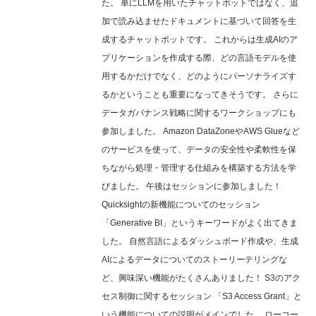
た。 単にLLMを用いたチャットボットではなく、追
加で読み込ませたドキュメントに基づいて回答を生
成するチャットボットです。 これからは生成AIのア
プリケーションを作成する際、どの言語モデルを使
用するかだけでなく、どのようにパーソナライズす
るかということも重要になってきそうです。 さらに
データガバナンス戦略に関するワークショップにも
参加しました。 Amazon DataZoneやAWS Glueなど
のサービスを使って、データの安全性や柔軟性を保
ちながら処理・管理する仕組みを構築する方法を学
びました。 午後はセッションに参加しました！
Quicksightの新機能についてのセッション
「Generative BI」というキーワードがよく出てきま
した。 自然言語によるダッシュボード作成や、生成
AIによるデータについてのストーリーテリングな
ど、興味深い機能がたくさんありました！ S3のアク
セス制御に関するセッション 「S3 Access Grant」と
いう機能についての説明がメインでした。 ローコー