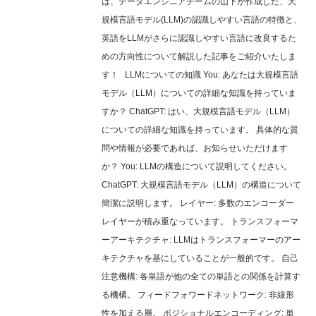
は、データエンジニアチームの山下が作成した、大
規模言語モデル(LLM)の認識しやすい言語の特徴と、
英語をLLMがさらに認識しやすい言語に改良するた
めの方向性について解説した記事をご紹介いたしま
す！ LLMについての知識 You: あなたは大規模言語
モデル（LLM）についての詳細な知識を持っていま
すか？ ChatGPT: はい、大規模言語モデル（LLM）
についての詳細な知識を持っています。 具体的な質
問や情報が必要であれば、お知らせいただけます
か？ You: LLMの構造について説明してください。
ChatGPT: 大規模言語モデル（LLM）の構造について
簡潔に説明します。 レイヤー: 多数のエンコーダー
レイヤーが積み重なっています。 トランスフォーマ
ーアーキテクチャ: LLMはトランスフォーマーのアー
キテクチャを基にしていることが一般的です。 自己
注意機構: 各単語が他の全ての単語との関係を計算す
る機構。 フィードフォワードネットワーク: 非線形
性を加える層。 ポジショナルエンコーディング: 単