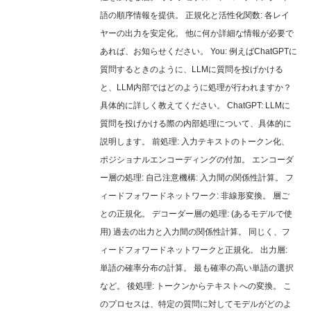
語の順序情報を提供。 正規化と活性化関数: 各レイ
ヤーの出力を安定化。 他に何か詳細な情報が必要で
あれば、お知らせください。 You: 例えばChatGPTに
質問するときのように、LLMに質問を投げかける
と、LLM内部ではどのように処理が行われますか？
具体的に詳しく教えてください。 ChatGPT: LLMに
質問を投げかける際の内部処理について、具体的に
説明します。 前処理: 入力テキストのトークン化、
ポジショナルエンコーディングの付加。 エンコーダ
ー層の処理: 自己注意機構: 入力間の関係性計算。 フ
ィードフォワードネットワーク: 非線形変換。 層ご
との正規化。 デコーダー層の処理: (あるモデルで使
用) 過去の出力と入力間の関係性計算。 同じく、フ
ィードフォワードネットワークと正規化。 出力層:
単語の確率分布の計算。 最も確率の高い単語の選択
など。 後処理: トークンからテキストへの変換。 こ
のプロセスは、特定の質問に対してモデルがどのよ