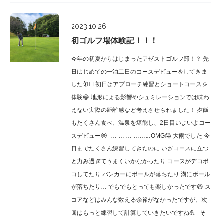
Culture
2023.10.26
初ゴルフ場体験記！！！
今年の初夏からはじまったアゼストゴルフ部！？ 先
日はじめての一泊二日のコースデビューをしてきま
した🏌🏌‍♀ 初日はアプローチ練習とショートコースを
体験😁 地形による影響やシュミレーションでは味わ
えない実際の距離感など考えさせられました！ 夕飯
もたくさん食べ、温泉を堪能し、2日目いよいよコー
スデビュー🤩 … … … ………OMG😱 大雨でした 今
日までたくさん練習してきたのに いざコースに立つ
と力み過ぎてうまくいかなかったり コースがデコボ
コしてたり バンカーにボールが落ちたり 湖にボール
が落ちたり… でもでもとっても楽しかったです😆 ス
コアなどはみんな数える余裕がなかったですが、次
回はもっと練習して計算していきたいですね💪 そ