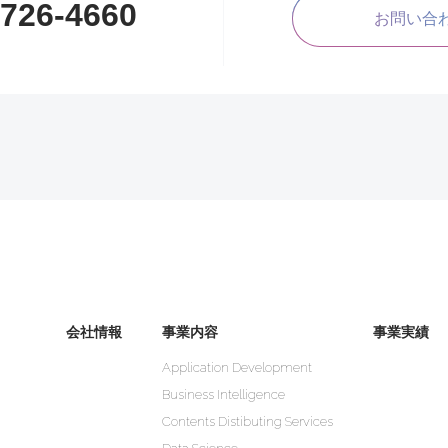
1726-4660
お問い合
会社情報
事業内容
事業実績
Application Development
Business Intelligence
Contents Distibuting Services