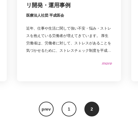
リ開発・運用事例
医療法人社団 平成医会
近年、仕事や生活に関して強い不安・悩み・ストレ
スを抱えている労働者が増えてきています。 厚生
労働省は、労働者に対して、ストレスがあることを
気づかせるために、ストレスチェック制度を平成27
年12月から施行しました。 Dr.コンタクトシステム
more
は、厚生労働省の職業性ストレス簡易調査票を使用
したストレスチェックだけでなく、高ストレス者面
談の予約、産業カウンセラーへの相談ならびに、産
業医・精神科専門医・精神保健福祉士など、実施に
関わる方が円滑に連携できる仕組みを提供しており
ます。
prev
1
2