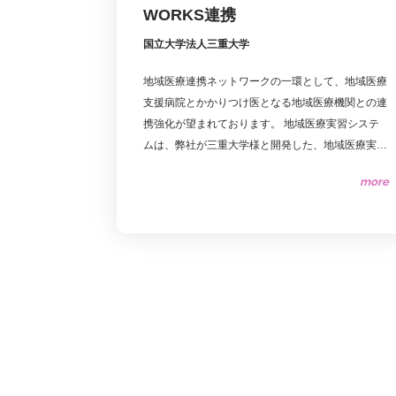
WORKS連携
国立大学法人三重大学
地域医療連携ネットワークの一環として、地域医療
支援病院とかかりつけ医となる地域医療機関との連
携強化が望まれております。 地域医療実習システ
ムは、弊社が三重大学様と開発した、地域医療実習
に特化した機能を一つにパッケージしたラーニン
more
グ・システムです。 本システムでは、レポートや
ポートフォリオなどの提出物の一元管理とともに、
講義やワークショップなど実践的な医療教育に関す
る映像の提供、 教育前・教育後テストによる効果
測定などの習熟度管理、修了試験をサポートしてい
ます。