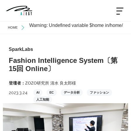
Warning
: Undefined variable $home in
/home/azes
HOME
SparkLabs
Fashion Intelligence System〔第
15回 Online〕
登壇者：
ZOZO研究所 清水 良太郎様
2023.3.24
AI
EC
データ分析
ファッション
人工知能