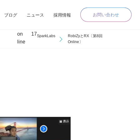
お問い合わせ
ブログ
ニュース
採用情報
on
17
SparkLabs
RobiZyとRX〔第8回
line
Online〕