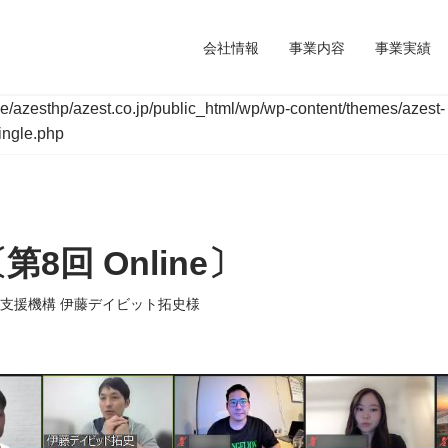
会社情報
事業内容
事業実績
e/azesthp/azest.co.jp/public_html/wp/wp-content/themes/azest-
single.php
第8回 Online〕
ス支援機構 伊藤デイビット拓史様