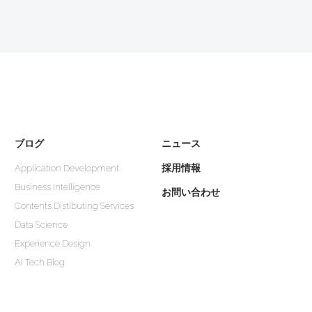
ブログ
ニュース
採用情報
Application Development
Business Intelligence
お問い合わせ
Contents Distibuting Services
Data Science
Experience Design
AI Tech Blog