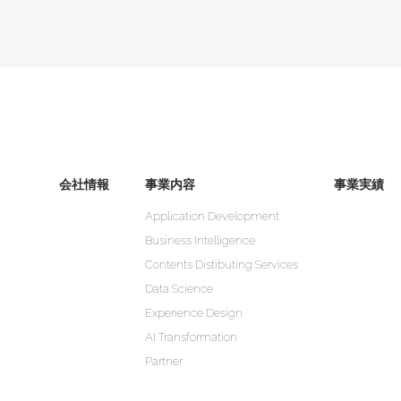
会社情報
事業内容
事業実績
Application Development
Business Intelligence
Contents Distibuting Services
Data Science
Experience Design
AI Transformation
Partner