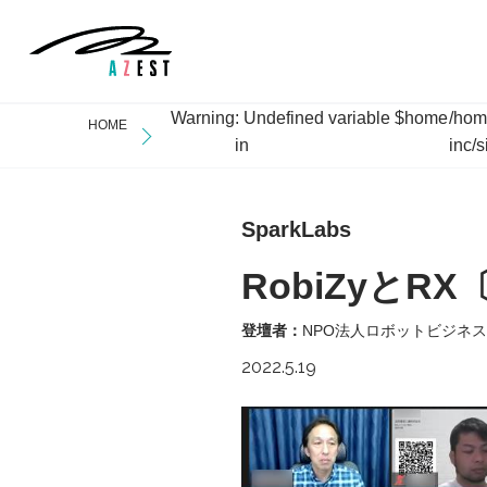
Warning
: Undefined variable $home
/hom
HOME
in
inc/
SparkLabs
RobiZyとRX〔
登壇者：
NPO法人ロボットビジネ
2022.5.19