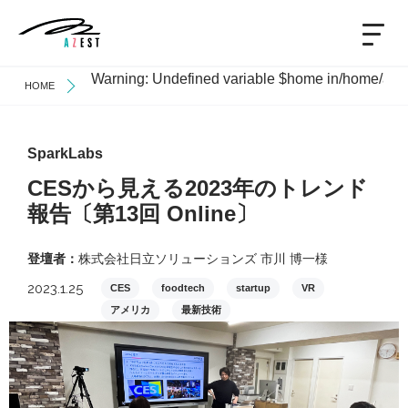
Warning
: Undefined variable $home in
/home/azes
HOME
SparkLabs
CESから見える2023年のトレンド
報告〔第13回 Online〕
登壇者：
株式会社日立ソリューションズ 市川 博一様
2023.1.25
CES
foodtech
startup
VR
アメリカ
最新技術