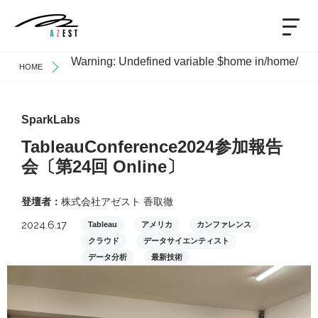
Warning
: Undefined variable $home in
/home/azes
HOME
SparkLabs
TableauConference2024参加報告
会〔第24回 Online〕
登壇者：
株式会社アゼスト 香取徹
2024.6.17
Tableau
アメリカ
カンファレンス
クラウド
データサイエンティスト
データ分析
最新技術