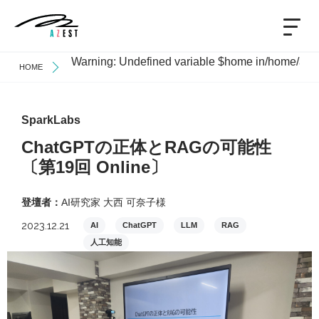
Warning
: Undefined variable $home in
/home/azes
HOME
SparkLabs
ChatGPTの正体とRAGの可能性
〔第19回 Online〕
登壇者：
AI研究家 大西 可奈子様
2023.12.21
AI
ChatGPT
LLM
RAG
人工知能