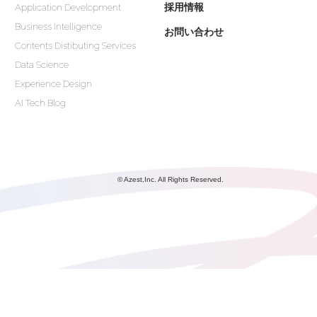
採用情報
Application Development
Business Intelligence
お問い合わせ
Contents Distibuting Services
Data Science
Experience Design
AI Tech Blog
© Azest,Inc. All Rights Reserved.