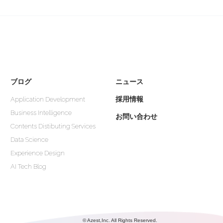
ブログ
ニュース
採用情報
Application Development
Business Intelligence
お問い合わせ
Contents Distibuting Services
Data Science
Experience Design
AI Tech Blog
© Azest,Inc. All Rights Reserved.