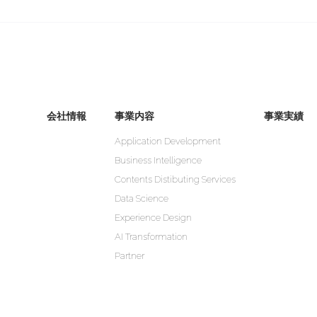
会社情報
事業内容
事業実績
Application Development
Business Intelligence
Contents Distibuting Services
Data Science
Experience Design
AI Transformation
Partner