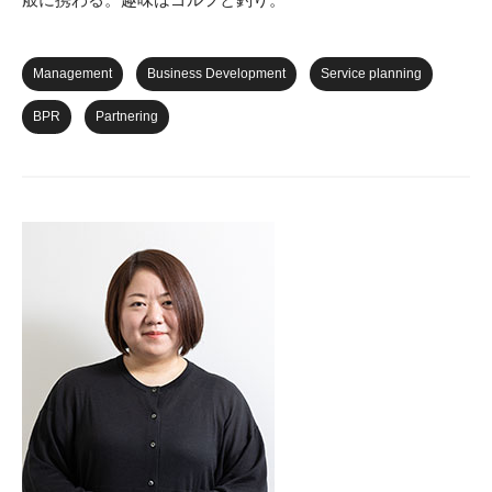
Management
Business Development
Service planning
BPR
Partnering