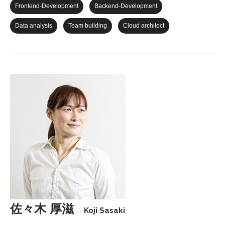
Frontend-Development
Backend-Development
Data analysis
Team building
Cloud architect
佐々木 厚滋
Koji Sasaki