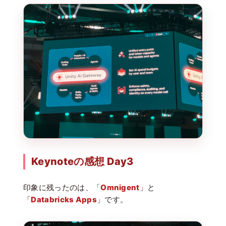
Keynoteの感想 Day3
印象に残ったのは、「
Omnigent
」と
「
Databricks
Apps
」です。