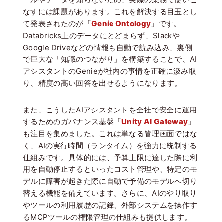
なすには課題があります。これを解決する目玉とし
て発表されたのが「
Genie
Ontology
」です。
Databricks上のデータにとどまらず、Slackや
Google Driveなどの情報も自動で読み込み、裏側
で巨大な「知識のつながり」を構築することで、AI
アシスタントのGenieが社内の事情を正確に汲み取
り、精度の高い回答を出せるようになります。
また、こうしたAIアシスタントを全社で安全に運用
するためのガバナンス基盤「
Unity AI Gateway
」
も注目を集めました。これは単なる管理画面ではな
く、AIの実行時間（ランタイム）を強力に統制する
仕組みです。具体的には、予算上限に達した際に利
用を自動停止するといったコスト管理や、特定のモ
デルに障害が起きた際に自動で予備のモデルへ切り
替える機能を備えています。さらに、AIのやり取り
やツールの利用履歴の記録、外部システムを操作す
るMCPツールの権限管理の仕組みも提供します。