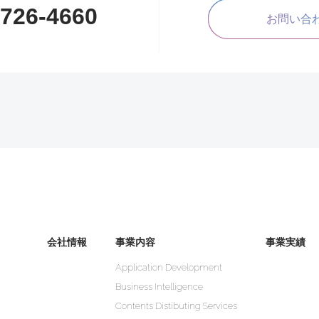
1726-4660
お問い合
会社情報
事業内容
事業実績
Application Development
Business Intelligence
Contents Distibuting Services