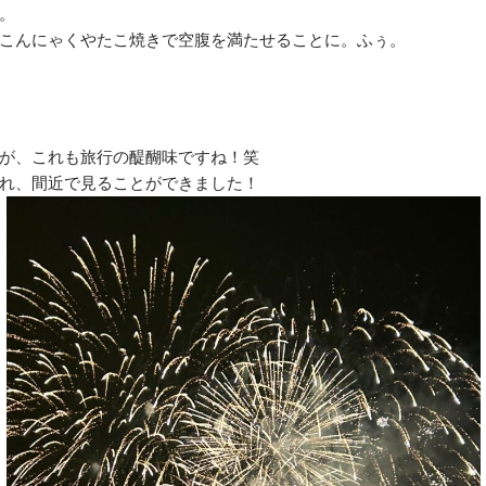
。
こんにゃくやたこ焼きで空腹を満たせることに。ふぅ。
が、これも旅行の醍醐味ですね！笑
れ、間近で見ることができました！