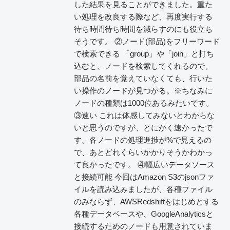
した結果を見ることができました。重た
い処理を改良する際など、再度実行する
待ち時間待ち時間を減らすのにも役立ち
そうです。 ②ノード(部品)をフリーワード
で検索できる 「group」や「join」と打ち
込むと、ノードを検索してくれるので、
部品の名前を覚えていなくても、行いた
い操作のノードが見つかる。※ちなみに
ノードの種類は1000位あるみたいです。
③速い これは体感してみないとわからな
いと思うのですが、とにかく速かったで
す。各ノードの処理進捗が%で見えるの
で、あとどれくらいかかりそうかわかっ
て良かったです。 ④幅広いデータソース
と接続可能 今回はAmazon S3のjsonファ
イルを読み込みましたが、各種ファイル
のみならず、AWSRedshiftをはじめとする
各種データベースや、GoogleAnalyticsと
接続するためのノードも用意されていま