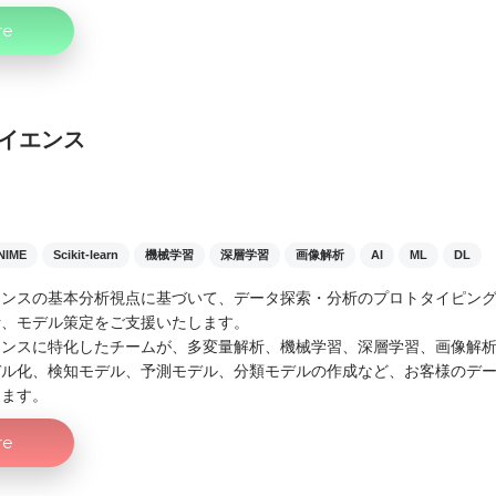
re
イエンス
NIME
Scikit-learn
機械学習
深層学習
画像解析
AI
ML
DL
エンスの基本分析視点に基づいて、データ探索・分析のプロトタイピン
計、モデル策定をご支援いたします。
エンスに特化したチームが、多変量解析、機械学習、深層学習、画像解
デル化、検知モデル、予測モデル、分類モデルの作成など、お客様のデ
します。
re