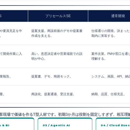
S
プリセールスSE
通常開発
や要員充足を中
提案支援。商談前後のデモや提案書
仕様通りの開発。決まった
。
作成を支える。
期内に実装する。
て開発作業に入
高い。意思決定者や営業場面での説
案件次第。PMや窓口を通
明が中心。
理解する。
業報告。
提案書、デモ、簡易モック。
システム、画面、API、納
量。
商談化、提案通過、受注支援。
納期、品質、仕様充足。
、顧客現場で価値を作るT型人材です。初期3か月は役割を固定しすぎず、相互
a & BI
03 / Agentic AI
04 / Cloud Exe