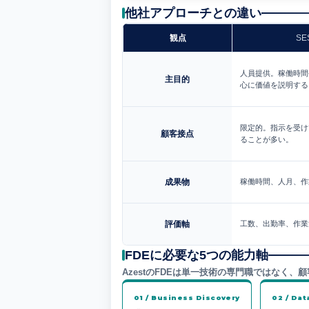
他社アプローチとの違い
観点
SE
人員提供。稼働時間
主目的
心に価値を説明する
限定的。指示を受け
顧客接点
ることが多い。
成果物
稼働時間、人月、作
評価軸
工数、出勤率、作業
FDEに必要な5つの能力軸
AzestのFDEは単一技術の専門職ではなく
01 / Business Discovery
02 / Dat