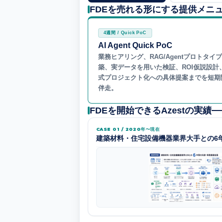
FDEを売れる形にする提供メニ
4週間 / Quick PoC
AI Agent Quick PoC
業務ヒアリング、RAG/Agentプロトタイ
築、実データを用いた検証、ROI仮説設計
式プロジェクト化への具体提案までを短期
伴走。
FDEを開始できるAzestの実績
CASE 01 / 2020年〜現在
建築材料・住宅設備機器業界大手との6