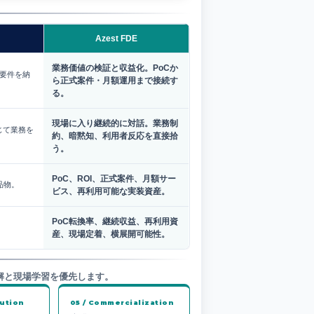
Azest FDE
業務価値の検証と収益化。PoCか
要件を納
ら正式案件・月額運用まで接続す
る。
現場に入り継続的に対話。業務制
じて業務を
約、暗黙知、利用者反応を直接拾
う。
PoC、ROI、正式案件、月額サー
品物。
ビス、再利用可能な実装資産。
PoC転換率、継続収益、再利用資
産、現場定着、横展開可能性。
理解と現場学習を優先します。
cution
05 / Commercialization