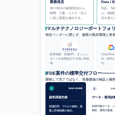
業務発見
Data / B
30〜60分の顧客対話から、
SQL、T
時間・工数・リスク・売上
ル、指標
に効く課題を抽出する。
定の見え
マルチテクノロジーポートフォ
特定ベンダーに閉じず、顧客の既存環境と将来
経営指標、現場KPI、ダッシュ
Cloud Ru
ボードを短期設計する強いBI領
AI、AD
域。
化。
FDE案件の標準交付フロー
開発して完了ではなく、現場価値の検証と確
1
1
DISCOVER
2
DI
顧客課題把握
データ・運用診
利用可能データ、
現場訪問、プロセス解剖、課
制約、運用の監査
題と評価指標の抽出。