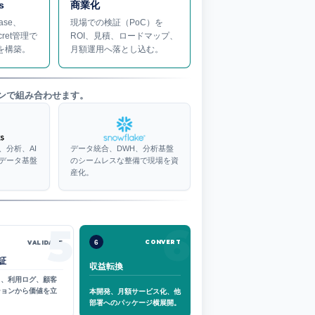
s
商業化
base、
現場での検証（PoC）を
cret管理で
ROI、見積、ロードマップ、
を構築。
月額運用へ落とし込む。
ンで組み合わせます。
、分析、AI
データ統合、DWH、分析基盤
データ基盤
のシームレスな整備で現場を資
産化。
6
5
6
CONVERT
VALIDATE
証
収益転換
タ、利用ログ、顧客
ションから価値を立
本開発、月額サービス化、他
部署へのパッケージ横展開。