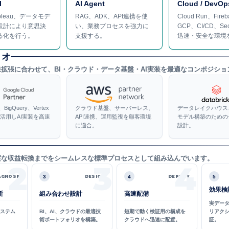
I
AI Agent
Cloud / DevOp
ableau、データモデ
RAG、ADK、API連携を使
Cloud Run、Fire
設計により意思決
い、業務プロセスを強力に
GCP、CI/CD、Se
る化を行う。
支援する。
迅速・安全な環境
リオ
拡張に合わせて、BI・クラウド・データ基盤・AI実装を最適なコンポジショ
n、BigQuery、Vertex
クラウド基盤、サーバーレス、
データレイクハウス
Kを活用しAI実装を高速
API連携、運用監視を顧客環境
モデル構築のための
に適合。
設計。
実な収益転換までをシームレスな標準プロセスとして組み込んでいます。
2
3
4
3
4
5
AGNOSE
DESIGN
DEPLOY
効果検
断
組み合わせ設計
高速配備
実デー
システム
BI、AI、クラウドの最適技
短期で動く検証用の構成を
リアク
。
術ポートフォリオを構築。
クラウドへ迅速に配置。
証。