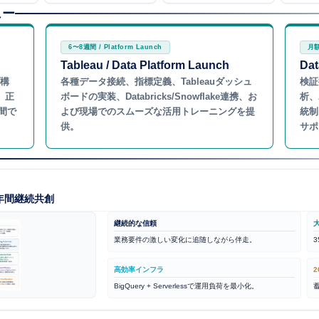
ュー
6〜8週間 / Platform Launch
月額
Tableau / Data Platform Launch
Dat
プ構
各種データ接続、指標定義、Tableauダッシュ
検証
、正
ボードの実装、Databricks/Snowflake連携、お
析、
間で
よび現場でのスムーズな活用トレーニングを提
統制
供。
サポ
年間継続共創
継続的な信頼
業務要件の激しい変化に追随しながら伴走。
3
高効率インフラ
2
BigQuery + Serverlessで運用負荷を最小化。
蓄