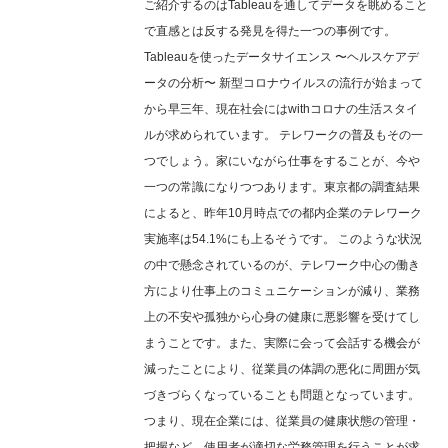
ご紹介するのはTableauを通してデータを眺めること
で直感とは反する発見を得た一つの事例です。
Tableauを使ったデータサイエンス 〜ヘルスケアデ
ータの分析〜 新型コロナウイルスの流行が始まって
から早三年、現在社会にはwithコロナの生活スタイ
ルが求められています。 テレワークの普及もその一
つでしょう。家にいながら仕事をすることが、今や
一つの常識になりつつあります。東京都の調査結果
によると、昨年10月時点での都内企業のテレワーク
実施率は54.1%にも上るそうです。 このような状況
の中で懸念されているのが、テレワーク中心の働き
方により仕事上のコミュニケーションが減り、業務
上の不安や孤独から心身の健康に悪影響を受けてし
まうことです。また、実際に会って会話する機会が
減ったことにより、従業員の体調の悪化に周囲が気
づきづらくなっていることも問題となっています。
つまり、現在企業には、従業員の健康状態の管理・
把握など、使用者が適切な労務管理を行うことが求