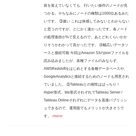
前を覚えていなくても、行いたい操作のノードが見
つかる。※ちなみにノードの種類は1000位あるみた
いです。 ③速い これは体感してみないとわからない
と思うのですが、とにかく速かったです。各ノード
の処理進捗が%で見えるので、あとどれくらいかか
りそうかわかって良かったです。 ④幅広いデータソ
ースと接続可能 今回はAmazon S3のjsonファイルを
読み込みましたが、各種ファイルのみならず、
AWSRedshiftをはじめとする各種データベースや、
GoogleAnalyticsと接続するためのノードも用意され
ていました。 ⑤Tableauとの相性はばっちり！
Hyper形式、tde形式それぞれでTableau Server /
Tableau Onlineそれぞれにデータを直接パブリッシ
ュできるので、運用面でもメリットが大きそうで
more
す。