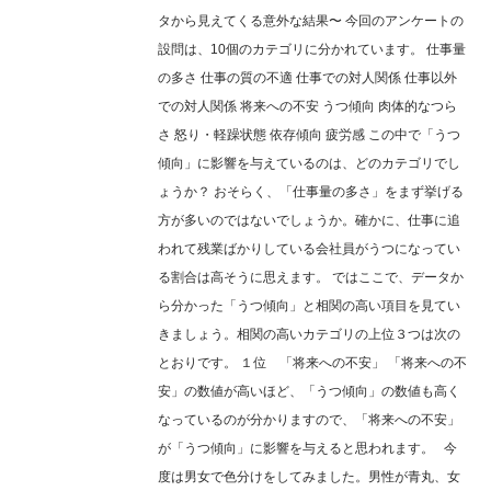
タから見えてくる意外な結果〜 今回のアンケートの
設問は、10個のカテゴリに分かれています。 仕事量
の多さ 仕事の質の不適 仕事での対人関係 仕事以外
での対人関係 将来への不安 うつ傾向 肉体的なつら
さ 怒り・軽躁状態 依存傾向 疲労感 この中で「うつ
傾向」に影響を与えているのは、どのカテゴリでし
ょうか？ おそらく、「仕事量の多さ」をまず挙げる
方が多いのではないでしょうか。確かに、仕事に追
われて残業ばかりしている会社員がうつになってい
る割合は高そうに思えます。 ではここで、データか
ら分かった「うつ傾向」と相関の高い項目を見てい
きましょう。相関の高いカテゴリの上位３つは次の
とおりです。 １位 「将来への不安」 「将来への不
安」の数値が高いほど、「うつ傾向」の数値も高く
なっているのが分かりますので、「将来への不安」
が「うつ傾向」に影響を与えると思われます。 今
度は男女で色分けをしてみました。男性が青丸、女