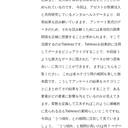
められているのです。 今回は、アゼストが医療法人
と共同研究しているメンタルヘルスデータより、回
答結果を読み解いていきます。 アンケート形式のデ
ータのため、それを読み解くためには各項目の因果
関係を正確に把握することが求められます。そこで
活躍するのがTableauです。Tableauを効果的に活用
してデータをビジュアライズすることで、今回扱う
ような膨大なデータに隠された「データが持つ意味
合い」に気づくことができます。 まずはこちらをご
覧ください。 これは各カテゴリ間の相関を表した散
布図です。こうしてアンケートの結果をカテゴリご
とにまとめてその結果をプロットすることで、ある
要素がどの要素に影響を与えているのかが見えてき
ます。変数を定義して工夫すればこのように俯瞰的
に見られる点もTableauの素晴らしいところですね。
今回は「うつ傾向」との相関に注目して見ていきま
しょう。 「うつ傾向」と相関が高いのは何？ 〜デー