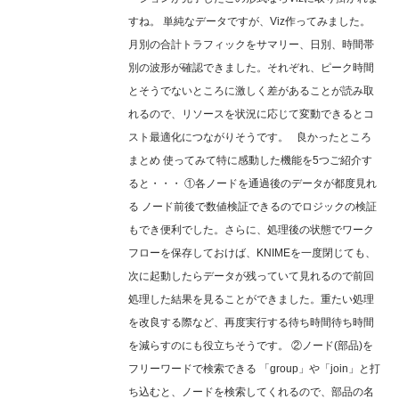
すね。 単純なデータですが、Viz作ってみました。
月別の合計トラフィックをサマリー、日別、時間帯
別の波形が確認できました。それぞれ、ピーク時間
とそうでないところに激しく差があることが読み取
れるので、リソースを状況に応じて変動できるとコ
スト最適化につながりそうです。 良かったところ
まとめ 使ってみて特に感動した機能を5つご紹介す
ると・・・ ①各ノードを通過後のデータが都度見れ
る ノード前後で数値検証できるのでロジックの検証
もでき便利でした。さらに、処理後の状態でワーク
フローを保存しておけば、KNIMEを一度閉じても、
次に起動したらデータが残っていて見れるので前回
処理した結果を見ることができました。重たい処理
を改良する際など、再度実行する待ち時間待ち時間
を減らすのにも役立ちそうです。 ②ノード(部品)を
フリーワードで検索できる 「group」や「join」と打
ち込むと、ノードを検索してくれるので、部品の名