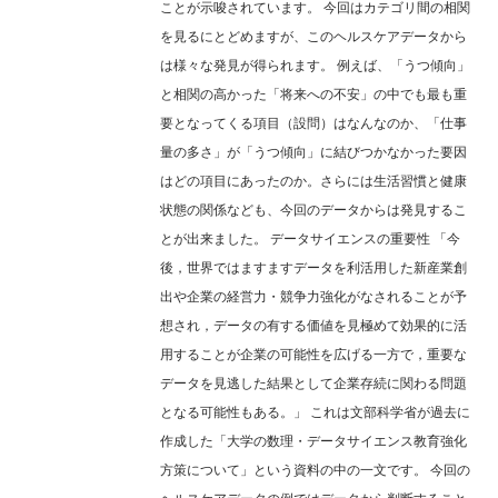
ことが示唆されています。 今回はカテゴリ間の相関
を見るにとどめますが、このヘルスケアデータから
は様々な発見が得られます。 例えば、「うつ傾向」
と相関の高かった「将来への不安」の中でも最も重
要となってくる項目（設問）はなんなのか、「仕事
量の多さ」が「うつ傾向」に結びつかなかった要因
はどの項目にあったのか。さらには生活習慣と健康
状態の関係なども、今回のデータからは発見するこ
とが出来ました。 データサイエンスの重要性 「今
後，世界ではますますデータを利活用した新産業創
出や企業の経営力・競争力強化がなされることが予
想され，データの有する価値を見極めて効果的に活
用することが企業の可能性を広げる一方で，重要な
データを見逃した結果として企業存続に関わる問題
となる可能性もある。」 これは文部科学省が過去に
作成した「大学の数理・データサイエンス教育強化
方策について」という資料の中の一文です。 今回の