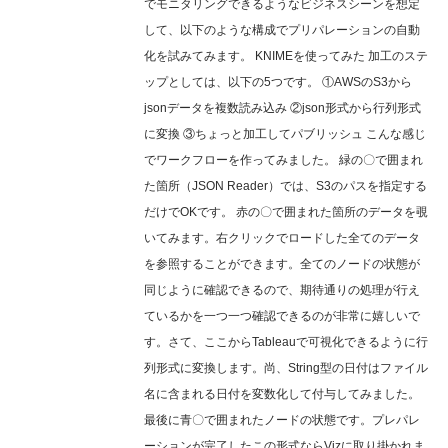
でモニタリングできるようなビジネスシーンを想定
して、以下のような構成でプリパレーションの自動
化を試みてみます。 KNIMEを使ってみた 加工のステ
ップとしては、以下の5つです。 ①AWSのS3から
jsonデータを複数読み込み ②json形式から行列形式
に変換 ③ちょっと加工してパブリッシュ こんな感じ
でワークフローを作ってみました。 緑の〇で囲まれ
た箇所（JSON Reader）では、S3のパスを指定する
だけでOKです。 赤の〇で囲まれた箇所のデータを覗
いてみます。右クリックでロードした全てのデータ
を参照することができます。全てのノードの状態が
同じように確認できるので、期待通りの処理が行え
ているかを一つ一つ確認できるのが非常に嬉しいで
す。さて、ここからTableauで可視化できるように行
列形式に変換します。尚、String型の日付はファイル
名に含まれる日付を変数化して付与してみました。
最後に青〇で囲まれたノードの状態です。プレパレ
ーションが完了したこの形式ならVizに取り掛かれま